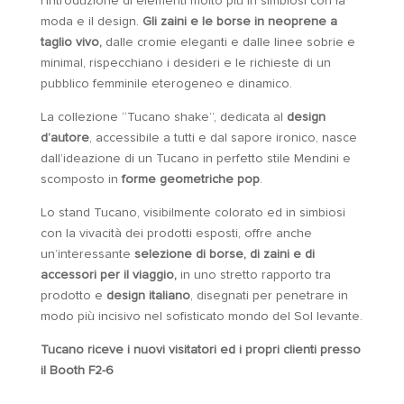
l’introduzione di elementi molto più in simbiosi con la
moda e il design.
Gli zaini e le borse in neoprene a
taglio vivo,
dalle cromie eleganti e dalle linee sobrie e
minimal, rispecchiano i desideri e le richieste di un
pubblico femminile eterogeneo e dinamico.
La collezione “Tucano shake”, dedicata al
design
d’autore
, accessibile a tutti e dal sapore ironico, nasce
dall’ideazione di un Tucano in perfetto stile Mendini e
scomposto in
forme geometriche pop
.
Lo stand Tucano, visibilmente colorato ed in simbiosi
con la vivacità dei prodotti esposti, offre anche
un’interessante
selezione di borse, di zaini e di
accessori per il viaggio,
in uno stretto rapporto tra
prodotto e
design italiano
, disegnati per penetrare in
modo più incisivo nel sofisticato mondo del Sol levante.
Tucano riceve i nuovi visitatori ed i propri clienti presso
il Booth F2-6