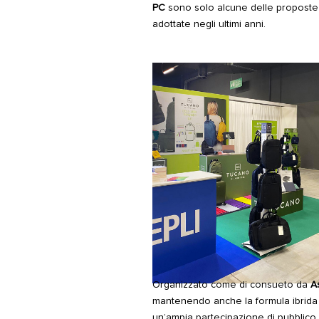
PC
sono solo alcune delle proposte i
adottate negli ultimi anni.
Organizzato come di consueto da
A
mantenendo anche la formula ibrida 
un’ampia partecipazione di pubblico e