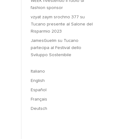
WEEK rivestendo il ruolo di
fashion sponsor
vzyat zaym srochno 377
su
Tucano presente al Salone del
Risparmio 2023
JamesGuelm
su
Tucano
partecipa al Festival dello
Sviluppo Sostenibile
Italiano
English
Español
Français
Deutsch