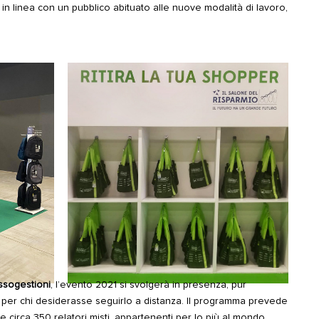
n linea con un pubblico abituato alle nuove modalità di lavoro,
ssogestioni
, l’evento 2021 si svolgerà in presenza, pur
per chi desiderasse seguirlo a distanza. Il programma prevede
 circa 350 relatori misti, appartenenti per lo più al mondo