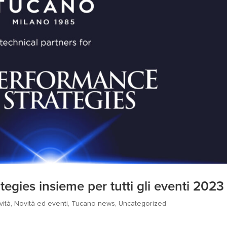
egies insieme per tutti gli eventi 2023
vità
,
Novità ed eventi
,
Tucano news
,
Uncategorized