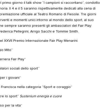
l primo giorno il talk show “I campioni si raccontano”, condotto
oria. Il 4 e il 5 saranno rispettivamente dedicati alla cena di
premiazione ufficiale al Teatro Romano di Fiesole. Tre giorni
terventi e momenti unici intorno al mondo dello sport, al suo
ome sempre saranno presenti gli ambasciatori del Fair Play:
ederica Pellegrini, Arrigo Sacchi e Tommie Smith.
del XXVII Premio Internazionale Fair Play Menarini.
io Mito”
riera Fair Play”
alori sociali dello sport”
per i giovani”
di Francisca nella categoria “Sport e coraggio”
ltre lo sport”
Sustenium energia e cuore
so per la vita”