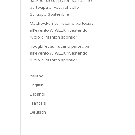
Jackpot slots spielen
su
Tucano
partecipa al Festival dello
Sviluppo Sostenibile
MatthewFuh
su
Tucano partecipa
all’evento AI WEEK rivestendo il
ruolo di fashion sponsor
noogEffet
su
Tucano partecipa
all’evento AI WEEK rivestendo il
ruolo di fashion sponsor
Italiano
English
Español
Français
Deutsch