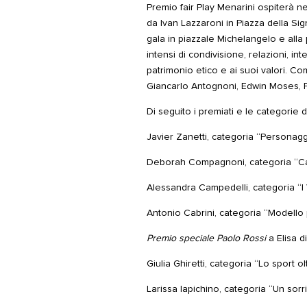
Premio fair Play Menarini ospiterà ne
da Ivan Lazzaroni in Piazza della Sign
gala in piazzale Michelangelo e alla 
intensi di condivisione, relazioni, in
patrimonio etico e ai suoi valori. C
Giancarlo Antognoni, Edwin Moses, F
Di seguito i premiati e le categorie 
Javier Zanetti, categoria “Personagg
Deborah Compagnoni, categoria “Car
Alessandra Campedelli, categoria “I V
Antonio Cabrini, categoria “Modello 
Premio speciale Paolo Rossi
a Elisa 
Giulia Ghiretti, categoria “Lo sport o
Larissa Iapichino, categoria “Un sorri