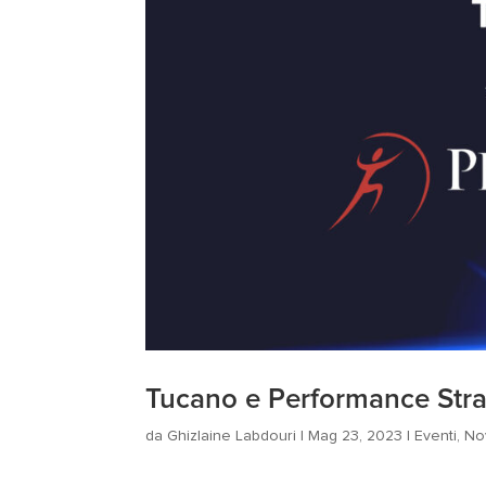
Tucano e Performance Strat
da
Ghizlaine Labdouri
|
Mag 23, 2023
|
Eventi
,
No