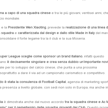
na a capo di una squadra cinese
e tra le più giovani, ventisei anni, ch
lcio mondiale.
, e la
Presidente Wen Xiaoting
, prevede la
realizzazione di una linea d
la squadra
e
caratterizzata dal design e dallo stile Made in Italy
del mar
onsolidare il forte legame tra la il club e la sua tifoseria.
uper League sceglie come sponsor un brand italiano
, infatti questo
ucano
è decisamente singolare e crea senza dubbio un’importante novi
ale per lo sviluppo del calcio cinese, che punta a una prossima
soprattutto a dare il via ad un campionato carismatico e competitivo.
o è stata la consulenza di Football Capital
, agenzia di marketing spor
ta presenza a livello globale, con sedi non solo in Europa, ma anche i
lia
è dimostrata anche dal nuovo accordo
tra la squadra cinese e Ac 
my” per il gemellaggio delle squadre giovanili dei Club.
Questo proge