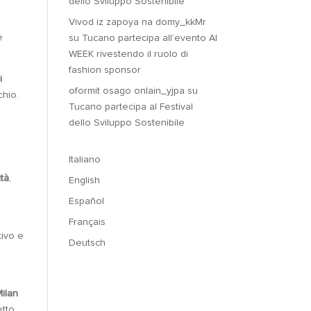
dello Sviluppo Sostenibile
Vivod iz zapoya na domy_kkMr
e
su
Tucano partecipa all’evento AI
WEEK rivestendo il ruolo di
fashion sponsor
i
oformit osago onlain_yjpa
su
chio.
Tucano partecipa al Festival
dello Sviluppo Sostenibile
Italiano
tà
,
English
Español
Français
tivo e
Deutsch
n
Milan
tto