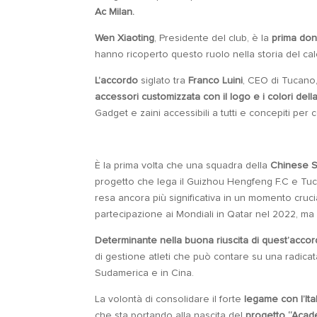
Ac Milan.
Wen Xiaoting
, Presidente del club, è la
prima don
hanno ricoperto questo ruolo nella storia del ca
L’accordo
siglato tra
Franco Luini
, CEO di Tucano
accessori customizzata con il logo e i colori del
Gadget e zaini accessibili a tutti e concepiti per c
È la prima volta che una squadra della
Chinese S
progetto che lega il Guizhou Hengfeng F.C e T
resa ancora più significativa in un momento cruci
partecipazione ai Mondiali in Qatar nel 2022, ma 
Determinante nella buona riuscita di quest’accord
di gestione atleti che può contare su una radica
Sudamerica e in Cina.
La volontà di consolidare il forte
legame con l’Ita
che sta portando alla nascita del
progetto “Acade