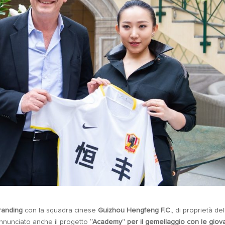
randing
con la squadra cinese
Guizhou Hengfeng F.C.
, di proprietà del
Annunciato anche il progetto
“Academy” per il gemellaggio con le giovan