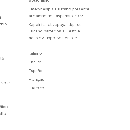
e
Sostenibile
Emeryheisp
su
Tucano presente
al Salone del Risparmio 2023
i
chio.
Kapelnica ot zapoya_tbpr
su
Tucano partecipa al Festival
dello Sviluppo Sostenibile
Italiano
tà
,
English
Español
Français
tivo e
Deutsch
n
Milan
tto