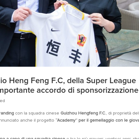
cio Heng Feng F.C, della Super League
importante accordo di sponsorizzazione
zed
randing
con la squadra cinese
Guizhou Hengfeng F.C.
, di proprietà del
Annunciato anche il progetto
“Academy” per il gemellaggio con le giovan