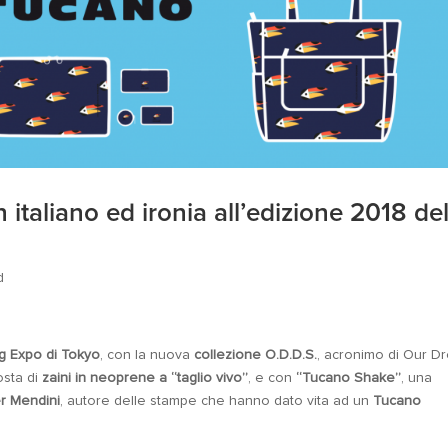
 italiano ed ironia all’edizione 2018 del
d
g Expo di Tokyo
, con la nuova
collezione O.D.D.S.
, acronimo di Our D
osta di
zaini in neoprene a “taglio vivo”
, e con
“Tucano Shake”
, una
er Mendini
, autore delle stampe che hanno dato vita ad un
Tucano