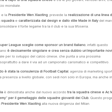
na a capo di una squadra cinese
e tra le più giovani, ventisei anni, ch
lcio mondiale.
, e la
Presidente Wen Xiaoting
, prevede la
realizzazione di una linea d
la squadra
e
caratterizzata dal design e dallo stile Made in Italy
del mar
onsolidare il forte legame tra la il club e la sua tifoseria.
uper League sceglie come sponsor un brand italiano
, infatti questo
ucano
è decisamente singolare e crea senza dubbio un’importante novi
ale per lo sviluppo del calcio cinese, che punta a una prossima
soprattutto a dare il via ad un campionato carismatico e competitivo.
o è stata la consulenza di Football Capital
, agenzia di marketing spor
ta presenza a livello globale, con sedi non solo in Europa, ma anche i
lia
è dimostrata anche dal nuovo accordo
tra la squadra cinese e Ac 
my” per il gemellaggio delle squadre giovanili dei Club.
Questo proge
la Presidente Wen Xiaoting
alla nuova dirigenza del Milan.