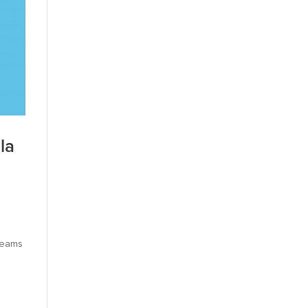
la
reams