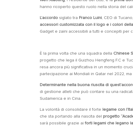
Wen Xiaoting
, Presidente del club, è la
prima don
hanno ricoperto questo ruolo nella storia del ca
L’accordo
siglato tra
Franco Luini
, CEO di Tucano
accessori customizzata con il logo e i colori del
Gadget e zaini accessibili a tutti e concepiti per c
È la prima volta che una squadra della
Chinese S
progetto che lega il Guizhou Hengfeng F.C e T
resa ancora più significativa in un momento cruci
partecipazione ai Mondiali in Qatar nel 2022, ma 
Determinante nella buona riuscita di quest’accord
di gestione atleti che può contare su una radica
Sudamerica e in Cina.
La volontà di consolidare il forte
legame con l’Ita
che sta portando alla nascita del
progetto “Acade
sarà possibile grazie ai
forti legami che legano 