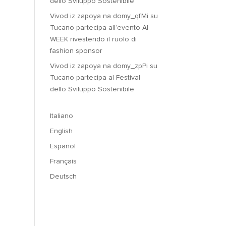
dello Sviluppo Sostenibile
Vivod iz zapoya na domy_qfMi
su
Tucano partecipa all’evento AI
WEEK rivestendo il ruolo di
fashion sponsor
Vivod iz zapoya na domy_zpPi
su
Tucano partecipa al Festival
dello Sviluppo Sostenibile
Italiano
English
Español
Français
Deutsch