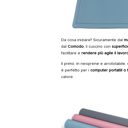
Da cosa iniziare? Sicuramente dal
m
dal
Comodo
, il cuscino con
superfici
facilitare e
rendere più agile il lavo
Il primo, in neoprene e arrotolabile,
è perfetto per i
computer portatili o f
calore.