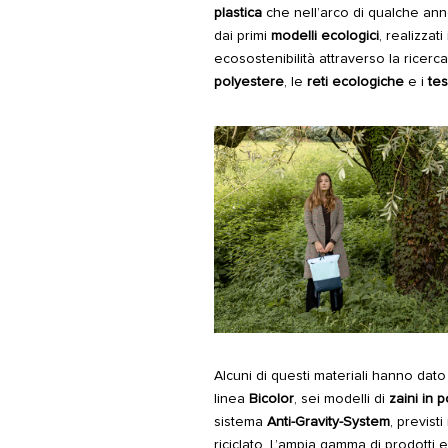
plastica
che nell’arco di qualche anno 
dai primi
modelli ecologici
, realizzati
ecosostenibilità attraverso la ricerc
polyestere
, le
reti ecologiche
e i
tes
Alcuni di questi materiali hanno dato
linea
Bicolor
, sei modelli di
zaini in 
sistema
Anti-Gravity-System
, previst
riciclato. L’ampia gamma di prodotti e