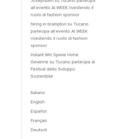
Josephben
su
Tucano partecipa
all’evento AI WEEK rivestendo il
ruolo di fashion sponsor
hiring in brampton
su
Tucano
partecipa all’evento AI WEEK
rivestendo il ruolo di fashion
sponsor
Instant Win Spiele Hohe
Gewinne
su
Tucano partecipa al
Festival dello Sviluppo
Sostenibile
Italiano
English
Español
Français
Deutsch