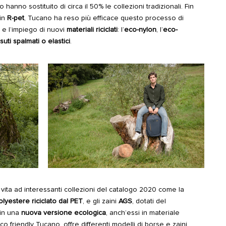
hanno sostituito di circa il 50% le collezioni tradizionali. Fin
 in
R-pet
, Tucano ha reso più efficace questo processo di
a e l’impiego di nuovi
materiali riciclati
: l’
eco-nylon
, l’
eco-
suti spalmati o elastici
.
 vita ad interessanti collezioni del catalogo 2020 come la
polyestere riciclato dal PET
, e gli zaini
AGS
, dotati del
i in una
nuova versione ecologica
, anch’essi in materiale
co friendly Tucano, offre differenti modelli di borse e zaini,