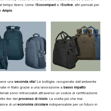
 al tempo libero, come l
’Ecocompact
e l’
Ecolive
, altri pensati per
e
Ampio
.
nere una
seconda vita
? Le bottiglie, recuperate dall’ambiente
ate in filato grazie a una lavorazione a
basso impatto
eriali sono rintracciabili attraverso un codice di certificazione
tto iter del
processo di riciclo
. La scelta più che mai
lore di un’
economia circolare
indispensabile per un futuro in