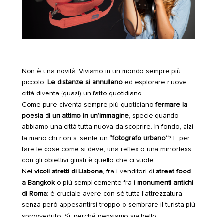
Non è una novità. Viviamo in un mondo sempre più
piccolo.
Le distanze si annullano
ed esplorare nuove
città diventa (quasi) un fatto quotidiano.
Come pure diventa sempre più quotidiano
fermare la
poesia di un attimo in un’immagine
, specie quando
abbiamo una città tutta nuova da scoprire. In fondo, alzi
la mano chi non si sente un
“fotografo urbano”
? E per
fare le cose come si deve, una reflex o una mirrorless
con gli obiettivi giusti è quello che ci vuole.
Nei
vicoli stretti di Lisbona
, fra i venditori di
street food
a Bangkok
o più semplicemente fra i
monumenti antichi
di Roma
: è cruciale avere con sé tutta l’attrezzatura
senza però appesantirsi troppo o sembrare il turista più
sprovveduto. Sì, perché pensiamo sia bello