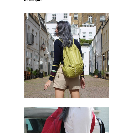
marsupio
.