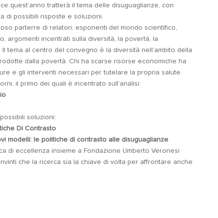
ace quest’anno tratterà il tema delle disuguaglianze, con
 di possibili risposte e soluzioni.
igioso parterre di relatori, esponenti del mondo scientifico,
co, argomenti incentrati sulla diversità, la povertà, la
. Il tema al centro del convegno è la diversità nell’ambito della
rodotte dalla povertà. Chi ha scarse risorse economiche ha
cure e gli interventi necessari per tutelare la propria salute.
ni, il primo dei quali è incentrato sull’analisi:
io
ossibili soluzioni:
itiche Di Contrasto
 modelli: le politiche di contrasto alle disuguaglianze
erca di eccellenza insieme a Fondazione Umberto Veronesi
onvinti che la ricerca sia la chiave di volta per affrontare anche