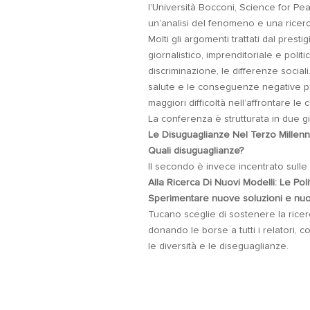
l’Università Bocconi, Science for Pe
un’analisi del fenomeno e una ricerca
Molti gli argomenti trattati dal prest
giornalistico, imprenditoriale e politi
discriminazione, le differenze sociali
salute e le conseguenze negative p
maggiori difficoltà nell’affrontare le 
La conferenza è strutturata in due gior
Le Disuguaglianze Nel Terzo Millenn
Quali disuguaglianze?
Il secondo è invece incentrato sulle p
Alla Ricerca Di Nuovi Modelli: Le Pol
Sperimentare nuove soluzioni e nuovi
Tucano sceglie di sostenere la ric
donando le borse a tutti i relatori, c
le diversità e le diseguaglianze.