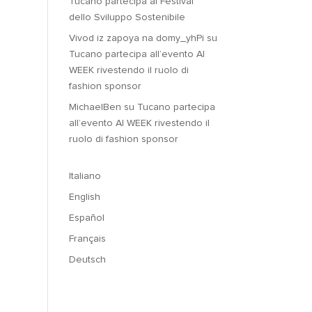
Tucano partecipa al Festival
dello Sviluppo Sostenibile
Vivod iz zapoya na domy_yhPi
su
Tucano partecipa all’evento AI
WEEK rivestendo il ruolo di
fashion sponsor
MichaelBen
su
Tucano partecipa
all’evento AI WEEK rivestendo il
ruolo di fashion sponsor
Italiano
English
Español
Français
Deutsch