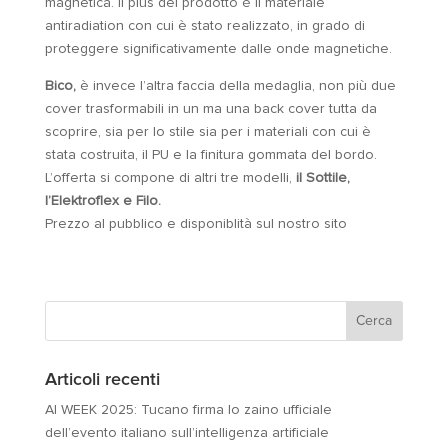
magnetica. Il plus del prodotto è il materiale
antiradiation con cui è stato realizzato, in grado di
proteggere significativamente dalle onde magnetiche.
Bico,
è invece l’altra faccia della medaglia, non più due
cover trasformabili in un ma una back cover tutta da
scoprire, sia per lo stile sia per i materiali con cui è
stata costruita, il PU e la finitura gommata del bordo.
L’offerta si compone di altri tre modelli,
il Sottile,
l’Elektroflex e Filo.
Prezzo al pubblico e disponiblità sul nostro sito
Articoli recenti
AI WEEK 2025: Tucano firma lo zaino ufficiale
dell’evento italiano sull’intelligenza artificiale