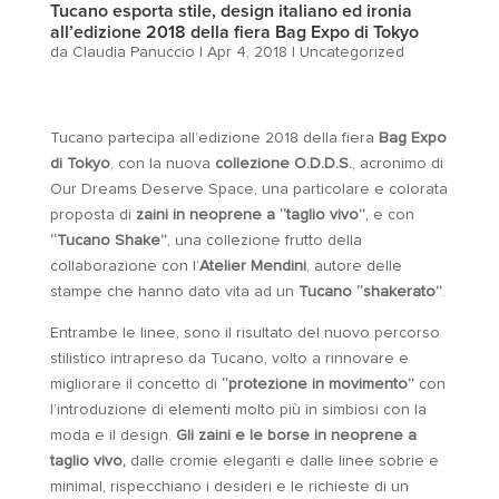
Tucano esporta stile, design italiano ed ironia
all’edizione 2018 della fiera Bag Expo di Tokyo
da
Claudia Panuccio
|
Apr 4, 2018
|
Uncategorized
Tucano partecipa all’edizione 2018 della fiera
Bag Expo
di Tokyo
, con la nuova
collezione O.D.D.S.
, acronimo di
Our Dreams Deserve Space, una particolare e colorata
proposta di
zaini in neoprene a “taglio vivo”
, e con
“Tucano Shake”
, una collezione frutto della
collaborazione con l’
Atelier Mendini
, autore delle
stampe che hanno dato vita ad un
Tucano “shakerato”
.
Entrambe le linee, sono il risultato del nuovo percorso
stilistico intrapreso da Tucano, volto a rinnovare e
migliorare il concetto di
“protezione in movimento”
con
l’introduzione di elementi molto più in simbiosi con la
moda e il design.
Gli zaini e le borse in neoprene a
taglio vivo,
dalle cromie eleganti e dalle linee sobrie e
minimal, rispecchiano i desideri e le richieste di un