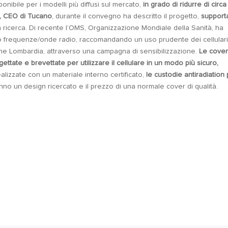
sponibile per i modelli più diffusi sul mercato,
in grado di ridurre di circa
ni, CEO di Tucano
, durante il convegno ha descritto il progetto,
support
la ricerca. Di recente l’OMS, Organizzazione Mondiale della Sanità, ha
o frequenze/onde radio, raccomandando un uso prudente dei cellulari
ne Lombardia, attraverso una campagna di sensibilizzazione.
Le cove
tate e brevettate per utilizzare il cellulare in un modo più sicuro,
lizzate con un materiale interno certificato,
le custodie antiradiation
anno un design ricercato e il prezzo di una normale cover di qualità.