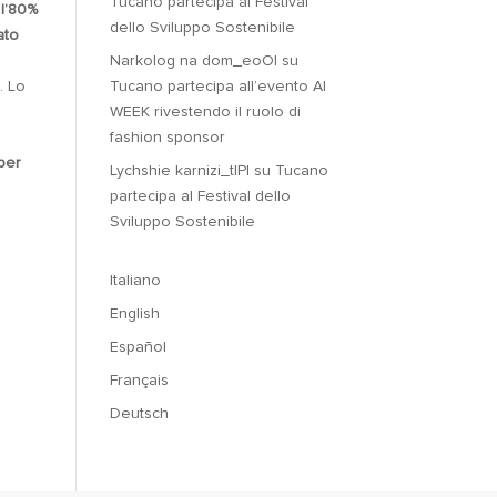
Tucano partecipa al Festival
 l’80%
dello Sviluppo Sostenibile
ato
Narkolog na dom_eoOl
su
Tucano partecipa all’evento AI
. Lo
WEEK rivestendo il ruolo di
r
fashion sponsor
 per
Lychshie karnizi_tlPl
su
Tucano
partecipa al Festival dello
Sviluppo Sostenibile
Italiano
English
Español
Français
Deutsch