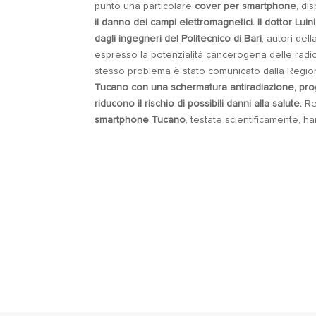
punto una particolare
cover per smartphone
, di
il danno dei campi elettromagnetici. Il dottor Lui
dagli ingegneri del Politecnico di Bari
, autori del
espresso la potenzialità cancerogena delle radi
stesso problema è stato comunicato dalla Regio
Tucano con una schermatura antiradiazione, proget
riducono il rischio di possibili danni alla salute.
Rea
smartphone Tucano
, testate scientificamente, h