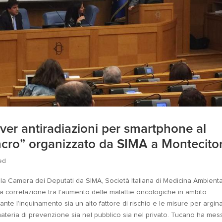
ver antiradiazioni per smartphone al
ro” organizzato da SIMA a Montecitor
ed
la Camera dei Deputati da SIMA, Società Italiana di Medicina Ambienta
a correlazione tra l’aumento delle malattie oncologiche in ambito
tante l’inquinamento sia un alto fattore di rischio e le misure per argin
materia di prevenzione sia nel pubblico sia nel privato. Tucano ha mes