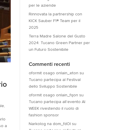
per le aziende
Rinnovata la partnership con
KICK Sauber F1® Team per il
2025
Terra Madre Salone del Gusto
2024: Tucano Green Partner per
un Futuro Sostenibile
Commenti recenti
oformit osago onlain_eton
su
Tucano partecipa al Festival
io
dello Sviluppo Sostenibile
oformit osago onlain_fqon
su
Tucano partecipa all’evento AI
le,
WEEK rivestendo il ruolo di
fashion sponsor
arlo
Narkolog na dom_fdOl
su
so a