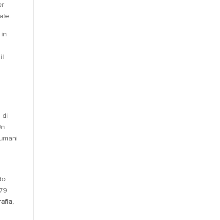
er
ale.
 in
il
 di
Un
 umani
do
 79
afia,