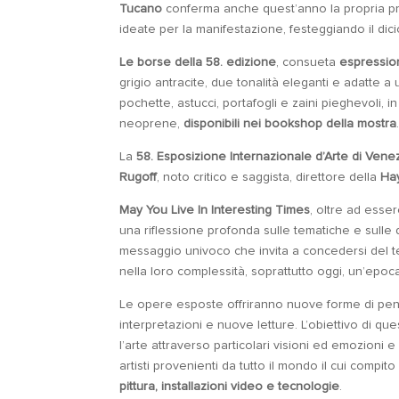
Tucano
conferma anche quest’anno la propria p
ideate per la manifestazione, festeggiando il dic
Le borse della 58. edizione
, consueta
espressio
grigio antracite, due tonalità eleganti e adatte
pochette, astucci, portafogli e zaini pieghevoli, in c
neoprene,
disponibili nei bookshop della mostra
La
58. Esposizione Internazionale d’Arte di Vene
Rugoff
, noto critico e saggista, direttore della
Hay
May You Live In Interesting Times
, oltre ad esser
una riflessione profonda sulle tematiche e sulle dif
messaggio univoco che invita a concedersi del te
nella loro complessità, soprattutto oggi, un’epoca
Le opere esposte offriranno nuove forme di pensi
interpretazioni e nuove letture. L’obiettivo di qu
l’arte attraverso particolari visioni ed emozioni 
artisti provenienti da tutto il mondo il cui compit
pittura, installazioni video e tecnologie
.