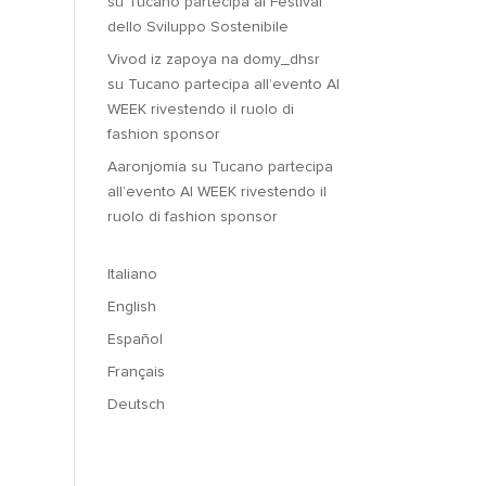
su
Tucano partecipa al Festival
dello Sviluppo Sostenibile
Vivod iz zapoya na domy_dhsr
su
Tucano partecipa all’evento AI
WEEK rivestendo il ruolo di
fashion sponsor
Aaronjomia
su
Tucano partecipa
all’evento AI WEEK rivestendo il
ruolo di fashion sponsor
Italiano
English
Español
Français
Deutsch