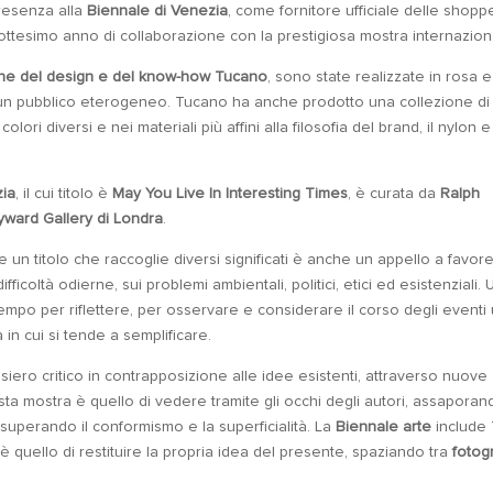
resenza alla
Biennale di Venezia
, come fornitore ufficiale delle shopp
iottesimo anno di collaborazione con la prestigiosa mostra internazion
ne del design e del know-how Tucano
, sono state realizzate in rosa e
 a un pubblico eterogeneo. Tucano ha anche prodotto una collezione di
olori diversi e nei materiali più affini alla filosofia del brand, il nylon e 
.
zia
, il cui titolo è
May You Live In Interesting Times
, è curata da
Ralph
ward Gallery di Londra
.
e un titolo che raccoglie diversi significati è anche un appello a favore
ficoltà odierne, sui problemi ambientali, politici, etici ed esistenziali. 
mpo per riflettere, per osservare e considerare il corso degli eventi
 in cui si tende a semplificare.
ero critico in contrapposizione alle idee esistenti, attraverso nuove
esta mostra è quello di vedere tramite gli occhi degli autori, assaporan
e superando il conformismo e la superficialità. La
Biennale arte
include
o è quello di restituire la propria idea del presente, spaziando tra
fotogr