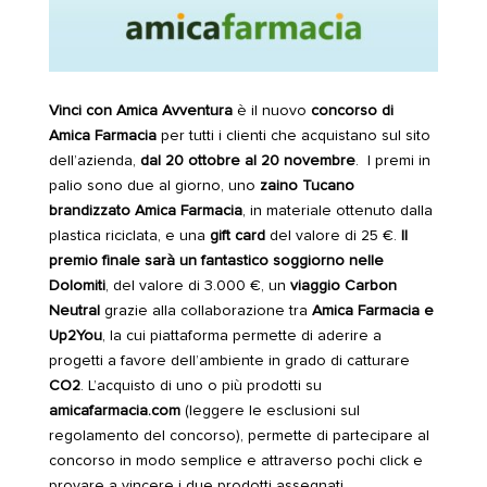
Vinci con Amica Avventura
è il nuovo
concorso di
Amica Farmacia
per tutti i clienti che acquistano sul sito
dell’azienda,
dal
20 ottobre al 20 novembre
. I premi in
palio sono due al giorno, uno
zaino Tucano
brandizzato Amica Farmacia
, in materiale ottenuto dalla
plastica riciclata, e una
gift card
del valore di 25 €.
Il
premio finale sarà un fantastico soggiorno nelle
Dolomiti
, del valore di 3.000 €, un
viaggio Carbon
Neutral
grazie alla collaborazione tra
Amica Farmacia e
Up2You
, la cui piattaforma permette di aderire a
progetti a favore dell’ambiente in grado di catturare
CO
2
. L’acquisto di uno o più prodotti su
amicafarmacia.com
(leggere le esclusioni sul
regolamento del concorso), permette di partecipare al
concorso in modo semplice e attraverso pochi click e
provare a vincere i due prodotti assegnati